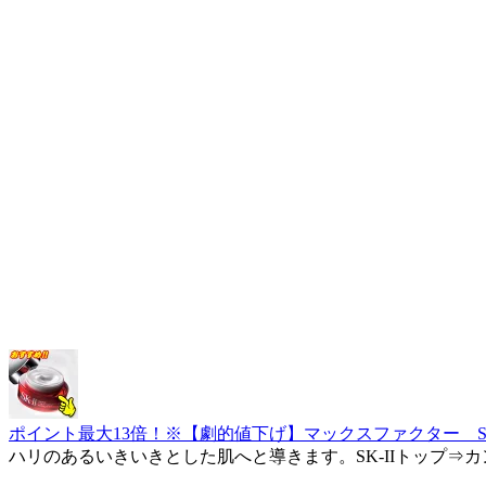
ポイント最大13倍！※【劇的値下げ】マックスファクター SK
ハリのあるいきいきとした肌へと導きます。SK-IIトップ