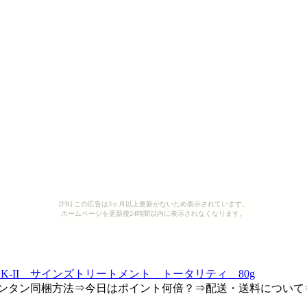
[PR] この広告は3ヶ月以上更新がないため表示されています。
ホームページを更新後24時間以内に表示されなくなります。
-II サインズトリートメント トータリティ 80g
⇒カンタン同梱方法⇒今日はポイント何倍？⇒配送・送料につい