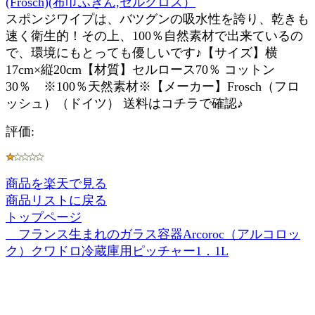
(Frosch)(布巾ふきん,セルクロス）
スポンジワイプは、バツグンの吸水性を誇り、乾きも
速く衛生的！その上、100％自然素材で出来ているの
で、環境にもとっても優しいです♪【サイズ】横
17cm×縦20cm【材質】セルロース70％ コットン
30％ ※100％天然素材※【メーカー】Frosch（フロ
ッシュ）（ドイツ） 送料はコチラで確認♪
評価:
商品を楽天で見る
商品リストに戻る
トップページ
フランス生まれのガラス容器Arcoroc（アルコロッ
ク）クワドロ冷蔵庫用ピッチャー1．1L