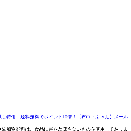
試し特価！送料無料でポイント10倍！【布巾・ふきん】メール
％）■添加物顔料は、食品に害を及ぼさないものを使用しておりま