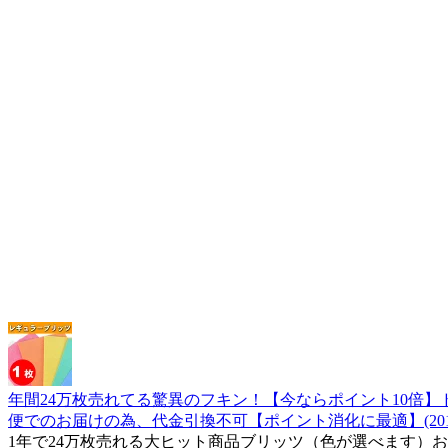
年間24万枚売れてる驚異のフキン！【今ならポイント10倍
便でのお届けの為、代金引換不可【ポイント消化に最適】(20110)【
1年で24万枚売れる大ヒット商品ブリッツ（色が選べます）お