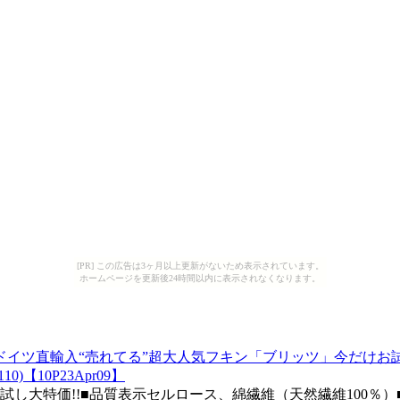
[PR] この広告は3ヶ月以上更新がないため表示されています。
ホームページを更新後24時間以内に表示されなくなります。
】ドイツ直輸入“売れてる”超大人気フキン「ブリッツ」今だけお
10P23Apr09】
試し大特価!!■品質表示セルロース、綿繊維（天然繊維100