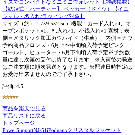
イズでコンパクトなミニミニウォレット【雑誌掲載】
【結婚式・パーティー】 ベッカー（ドイツ）【イニ
シャル・名入れ/ラッピング対象】
サイズ（約）：7×9.5×2.5cm 機能：カード入れ×4、オ
ープンポケット×1、札入れ×1、小銭入れ×1 素材：表
側＝メタリック加工カウハイド（牛革）、内側＝カウ
予約商品ブロンズ・6月上〜中旬頃入荷予定ピンク、
ゴールド、ピューター・6月下旬頃入荷予定※予約数
量に達し次第の受付は終了なります。※入荷後の発送
はご注文順に順次発送となります。※配達日時指定は
お受け出来ませんのでご了承下さい。
評価: 4.5
商品を楽天で見る
商品リストに戻る
トップページ
PowerSupportNJ-51iPodnanoクリスタルジャケット