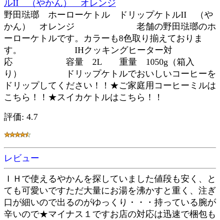
ルII （やかん） オレンジ
野田琺瑯 ホーローケトル ドリップケトルII （や
かん） オレンジ 老舗の野田琺瑯のホ
ーローケトルです。カラーも8色取り揃えておりま
す。 IHクッキングヒーター対
応 容量 2L 重量 1050g（箱入
り） ドリップケトルでおいしいコーヒーを
ドリップしてください！！★ご家庭用コーヒーミルは
こちら！！★スイカケトルはこちら！！
評価: 4.7
レビュー
ＩＨで使えるやかんを探していました値段も安く、と
ても可愛いですただ大量にお湯を沸かすと重く、注ぎ
口が細いので出るのがゆっくり・・・持っている腕が
辛いので★マイナス１ですお店の対応は迅速で梱包も