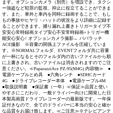
ます。オプションカメラ（別売）を増設でき、タクシ
ー強盗など犯罪の監視、抑止に役立てることができま
す。また、車外と車内を同時に録画することで、もし
もの事故やヒヤリ・ハットの状況をより詳細に記録す
ることができます。捕り漏れ上書きトリガータイプ不
安安心常時録画タイプ安心不安常時録画+トリガー機
能安心安心↑ オプションカメラ撮影← パパラッチ
ACE撮影 ※容量の関係上ファイルを圧縮していま
す。※NORMALフォルダ、EVENTフォルダ共に容量
が一杯になるとそのフォルダ内の古いファイルから順
に上書きされ、古いファイルは消去されますのでご注
意ください。≪PaparazziAce PZ-95(M4G) 内容物≫ ●
電源ケーブルとめ具 ●六角レンチ ●SDHCカード
4G ●ドライブレコーダー本体 ●電源ケーブル4M
●取扱説明書 ●保証書（一年）≪保証≫品質と使い
やすさにこだわり、一般ドライバー向けに開発した日
本製高画質ドライブレコーダーの最新版です。一年保
証付きなので、全てのドライバーに本当の安心と確か
な品質をお届け致します。≪ご注意≫※テレビアンテ