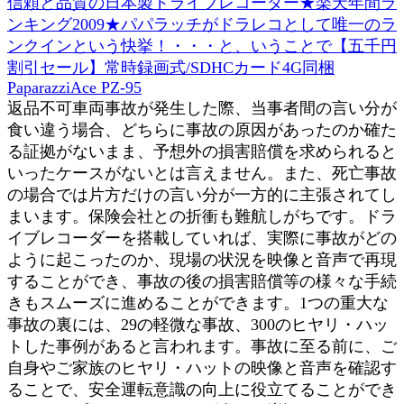
信頼と品質の日本製ドライブレコーダー★楽天年間ラ
ンキング2009★パパラッチがドラレコとして唯一のラ
ンクインという快挙！・・・と、いうことで【五千円
割引セール】常時録画式/SDHCカード4G同梱
PaparazziAce PZ-95
返品不可車両事故が発生した際、当事者間の言い分が
食い違う場合、どちらに事故の原因があったのか確た
る証拠がないまま、予想外の損害賠償を求められると
いったケースがないとは言えません。また、死亡事故
の場合では片方だけの言い分が一方的に主張されてし
まいます。保険会社との折衝も難航しがちです。ドラ
イブレコーダーを搭載していれば、実際に事故がどの
ように起こったのか、現場の状況を映像と音声で再現
することができ、事故の後の損害賠償等の様々な手続
きもスムーズに進めることができます。1つの重大な
事故の裏には、29の軽微な事故、300のヒヤリ・ハッ
トした事例があると言われます。事故に至る前に、ご
自身やご家族のヒヤリ・ハットの映像と音声を確認す
ることで、安全運転意識の向上に役立てることができ