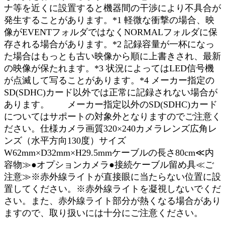
ナ等を近くに設置すると機器間の干渉により不具合が
発生することがあります。*1 軽微な衝撃の場合、映
像がEVENTフォルダではなくNORMALフォルダに保
存される場合があります。*2 記録容量が一杯になっ
た場合はもっとも古い映像から順に上書きされ、最新
の映像が保たれます。*3 状況によってはLED信号機
が点滅して写ることがあります。*4 メーカー指定の
SD(SDHC)カード以外では正常に記録されない場合が
あります。 メーカー指定以外のSD(SDHC)カード
についてはサポートの対象外となりますのでご注意く
ださい。仕様カメラ画質320×240カメラレンズ広角レ
ンズ（水平方向130度）サイズ
W62mm×D32mm×H29.5mmケーブルの長さ80cm≪内
容物≫●オプションカメラ●接続ケーブル留め具≪ご
注意≫※赤外線ライトが直接眼に当たらない位置に設
置してください。※赤外線ライトを凝視しないでくだ
さい。また、赤外線ライト部分が熱くなる場合があり
ますので、取り扱いには十分にご注意ください。